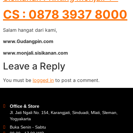
CS : 0878 3937 8000
Salam hangat dari kami,
www.Gudangpin.com
www.monjali.sisikanan.com
Leave a Reply
You must be
logged in
to post a comment.
Office & Store
Jl. Jati Ngali No. 154, Karangjati, Sinduadi, Mlati, Sleman,
Yogyakarta
Buka Senin - Sabtu