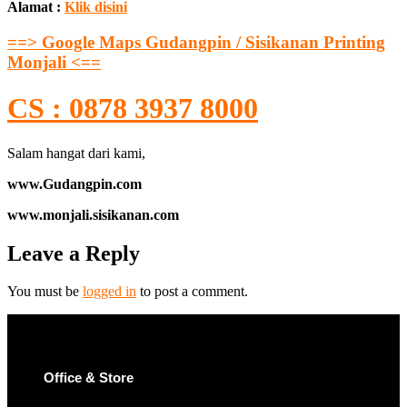
Alamat :
Klik disini
==> Google Maps Gudangpin / Sisikanan Printing
Monjali <==
CS : 0878 3937 8000
Salam hangat dari kami,
www.Gudangpin.com
www.monjali.sisikanan.com
Leave a Reply
You must be
logged in
to post a comment.
Office & Store