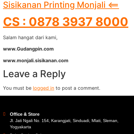
Sisikanan Printing Monjali <==
CS : 0878 3937 8000
Salam hangat dari kami,
www.Gudangpin.com
www.monjali.sisikanan.com
Leave a Reply
You must be
logged in
to post a comment.
Office & Store
Jl. Jati Ngali No. 154, Karangjati, Sinduadi, Mlati, Sleman,
Yogyakarta