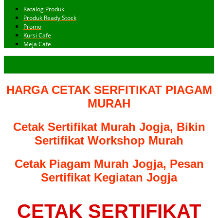
Katalog Produk
Produk Ready Stock
Promo
Kursi Cafe
Meja Cafe
HARGA CETAK SERFITIKAT PIAGAM
MURAH
Cetak Sertifikat Murah Jogja, Bikin
Sertifikat Workshop Murah
Cetak Piagam Murah Jogja, Pesan
Sertifikat Kegiatan Jogja
CETAK SERTIFIKAT