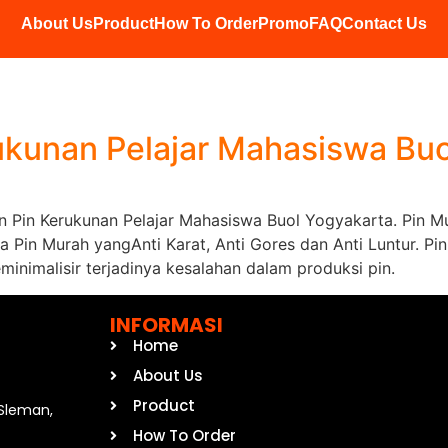
About Us
Product
How To Order
Promo
FAQ
Contact Us
kunan Pelajar Mahasiswa Buo
in Pin Kerukunan Pelajar Mahasiswa Buol Yogyakarta. Pin 
ta Pin Murah yangAnti Karat, Anti Gores dan Anti Luntur. 
minimalisir terjadinya kesalahan dalam produksi pin.
INFORMASI
Home
About Us
Product
, Sleman,
How To Order