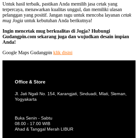
Untuk hasil terbaik, pastikan Anda memilih jasa cetak yang
terpercaya, menawarkan kualitas unggul, dan memiliki ulasan
pelanggan yang positif. Jangan ragu untuk mencoba layanan
cetak
mug Jogja
untuk kebutuhan Anda berikutnya!
Ingin mencetak mug berkualitas di Jogja? Hubungi
Gudangpin.com sekarang juga dan wujudkan desain impian
Anda!
Google Maps Gudangpin
klik disini
Office & Store
Jl. Jati Ngali No. 154, Karangjati, Sinduadi, Mlati, Sleman,
Yogyakarta
Buka Senin - Sabtu
08.00 - 17.00 WIB
Ahad & Tanggal Merah LIBUR