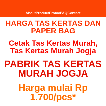
About
Product
Promo
FAQ
Contact
HARGA TAS KERTAS DAN
PAPER BAG
Cetak Tas Kertas Murah,
Tas Kertas Murah Jogja
PABRIK TAS KERTAS
MURAH JOGJA
Harga mulai Rp
1.700/pcs*