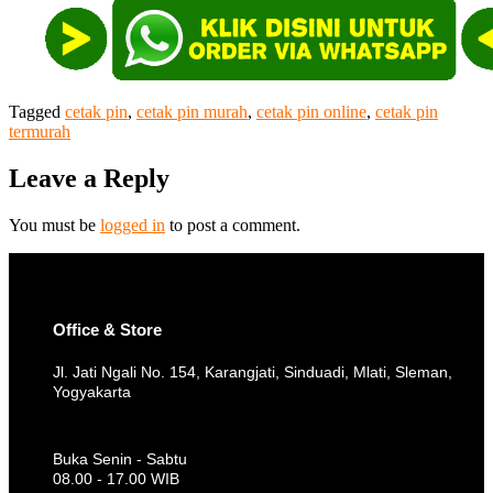
Tagged
cetak pin
,
cetak pin murah
,
cetak pin online
,
cetak pin
termurah
Leave a Reply
You must be
logged in
to post a comment.
Office & Store
Jl. Jati Ngali No. 154, Karangjati, Sinduadi, Mlati, Sleman,
Yogyakarta
Buka Senin - Sabtu
08.00 - 17.00 WIB