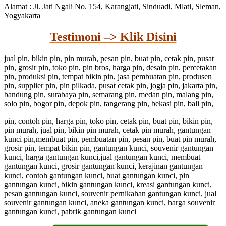
Alamat : Jl. Jati Ngali No. 154, Karangjati, Sinduadi, Mlati, Sleman,
Yogyakarta
Testimoni –> Klik Disini
jual pin, bikin pin, pin murah, pesan pin, buat pin, cetak pin, pusat
pin, grosir pin, toko pin, pin bros, harga pin, desain pin, percetakan
pin, produksi pin, tempat bikin pin, jasa pembuatan pin, produsen
pin, supplier pin, pin pilkada, pusat cetak pin, jogja pin, jakarta pin,
bandung pin, surabaya pin, semarang pin, medan pin, malang pin,
solo pin, bogor pin, depok pin, tangerang pin, bekasi pin, bali pin,
pin, contoh pin, harga pin, toko pin, cetak pin, buat pin, bikin pin,
pin murah, jual pin, bikin pin murah, cetak pin murah, gantungan
kunci pin,membuat pin, pembuatan pin, pesan pin, buat pin murah,
grosir pin, tempat bikin pin, gantungan kunci, souvenir gantungan
kunci, harga gantungan kunci,jual gantungan kunci, membuat
gantungan kunci, grosir gantungan kunci, kerajinan gantungan
kunci, contoh gantungan kunci, buat gantungan kunci, pin
gantungan kunci, bikin gantungan kunci, kreasi gantungan kunci,
pesan gantungan kunci, souvenir pernikahan gantungan kunci, jual
souvenir gantungan kunci, aneka gantungan kunci, harga souvenir
gantungan kunci, pabrik gantungan kunci