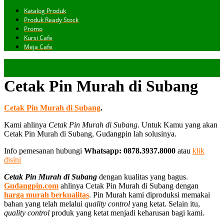
Katalog Produk
Produk Ready Stock
Promo
Kursi Cafe
Meja Cafe
Cetak Pin Murah di Subang
Cetak Pin Murah di Subang
.
Kami ahlinya
Cetak Pin Murah di Subang
. Untuk Kamu yang akan
Cetak Pin Murah di Subang, Gudangpin lah solusinya.
Info pemesanan hubungi
Whatsapp: 0878.3937.8000
atau
klik
disini
Cetak Pin Murah di Subang
dengan kualitas yang bagus.
Gudangpin.com
ahlinya Cetak Pin Murah di Subang dengan
harga murah berkualitas
. Pin Murah kami diproduksi memakai
bahan yang telah melalui
quality control
yang ketat. Selain itu,
quality control
produk yang ketat menjadi keharusan bagi kami.