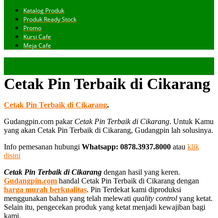
Katalog Produk
Produk Ready Stock
Promo
Kursi Cafe
Meja Cafe
Cetak Pin Terbaik di Cikarang
Cetak Pin Terbaik di Cikarang
.
Gudangpin.com pakar
Cetak Pin Terbaik di Cikarang
. Untuk Kamu
yang akan Cetak Pin Terbaik di Cikarang, Gudangpin lah solusinya.
Info pemesanan hubungi
Whatsapp: 0878.3937.8000
atau
klik
disini
Cetak Pin Terbaik di Cikarang
dengan hasil yang keren.
Gudangpin.com
handal Cetak Pin Terbaik di Cikarang dengan
harga murah berkualitas
. Pin Terdekat kami diproduksi
menggunakan bahan yang telah melewati
quality control
yang ketat.
Selain itu, pengecekan produk yang ketat menjadi kewajiban bagi
kami.