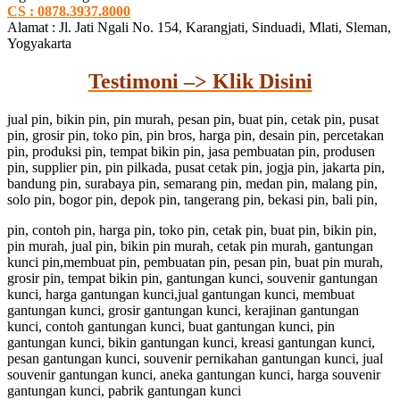
CS : 0878.3937.8000
Alamat : Jl. Jati Ngali No. 154, Karangjati, Sinduadi, Mlati, Sleman,
Yogyakarta
Testimoni –> Klik Disini
jual pin, bikin pin, pin murah, pesan pin, buat pin, cetak pin, pusat
pin, grosir pin, toko pin, pin bros, harga pin, desain pin, percetakan
pin, produksi pin, tempat bikin pin, jasa pembuatan pin, produsen
pin, supplier pin, pin pilkada, pusat cetak pin, jogja pin, jakarta pin,
bandung pin, surabaya pin, semarang pin, medan pin, malang pin,
solo pin, bogor pin, depok pin, tangerang pin, bekasi pin, bali pin,
pin, contoh pin, harga pin, toko pin, cetak pin, buat pin, bikin pin,
pin murah, jual pin, bikin pin murah, cetak pin murah, gantungan
kunci pin,membuat pin, pembuatan pin, pesan pin, buat pin murah,
grosir pin, tempat bikin pin, gantungan kunci, souvenir gantungan
kunci, harga gantungan kunci,jual gantungan kunci, membuat
gantungan kunci, grosir gantungan kunci, kerajinan gantungan
kunci, contoh gantungan kunci, buat gantungan kunci, pin
gantungan kunci, bikin gantungan kunci, kreasi gantungan kunci,
pesan gantungan kunci, souvenir pernikahan gantungan kunci, jual
souvenir gantungan kunci, aneka gantungan kunci, harga souvenir
gantungan kunci, pabrik gantungan kunci