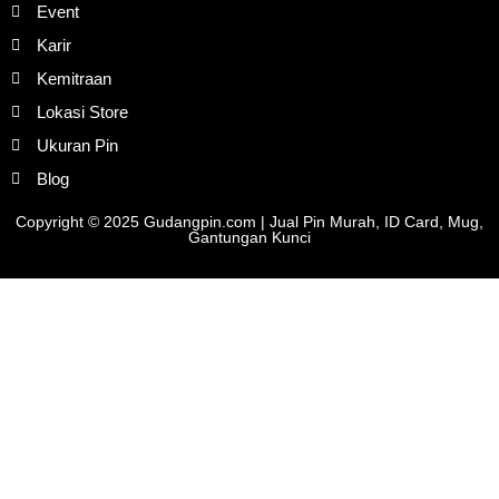
Event
Karir
Kemitraan
Lokasi Store
Ukuran Pin
Blog
Copyright © 2025 Gudangpin.com | Jual Pin Murah, ID Card, Mug,
Gantungan Kunci