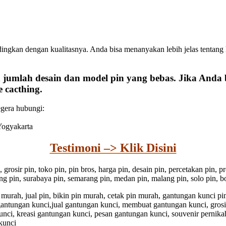
dingkan dengan kualitasnya. Anda bisa menanyakan lebih jelas tentang
 jumlah desain dan model pin yang bebas. Jika Anda
 cacthing.
egera hubungi:
 Yogyakarta
Testimoni –> Klik Disini
n, grosir pin, toko pin, pin bros, harga pin, desain pin, percetakan pin,
dung pin, surabaya pin, semarang pin, medan pin, malang pin, solo pin, bo
pin murah, jual pin, bikin pin murah, cetak pin murah, gantungan kunci 
 gantungan kunci,jual gantungan kunci, membuat gantungan kunci, gros
unci, kreasi gantungan kunci, pesan gantungan kunci, souvenir pernika
kunci