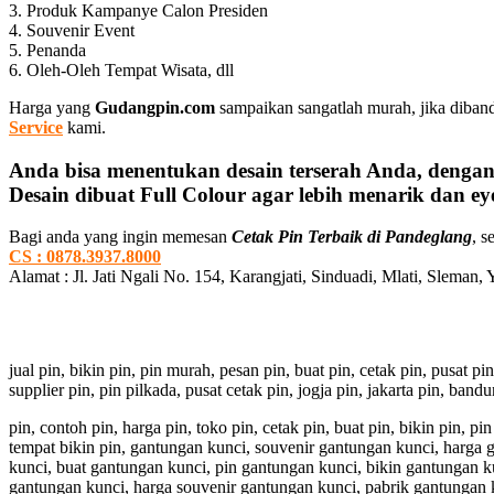
3. Produk Kampanye Calon Presiden
4. Souvenir Event
5. Penanda
6. Oleh-Oleh Tempat Wisata, dll
Harga yang
Gudangpin.com
sampaikan sangatlah murah, jika diban
Service
kami.
Anda bisa menentukan desain terserah Anda, dengan
Desain dibuat Full Colour agar lebih menarik dan eye
Bagi anda yang ingin memesan
Cetak Pin Terbaik di Pandeglang
, s
CS : 0878.3937.8000
Alamat : Jl. Jati Ngali No. 154, Karangjati, Sinduadi, Mlati, Sleman,
jual pin, bikin pin, pin murah, pesan pin, buat pin, cetak pin, pusat pi
supplier pin, pin pilkada, pusat cetak pin, jogja pin, jakarta pin, ban
pin, contoh pin, harga pin, toko pin, cetak pin, buat pin, bikin pin, 
tempat bikin pin, gantungan kunci, souvenir gantungan kunci, harga
kunci, buat gantungan kunci, pin gantungan kunci, bikin gantungan k
gantungan kunci, harga souvenir gantungan kunci, pabrik gantungan 