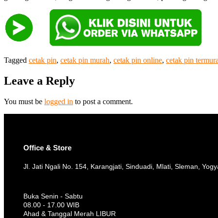
Tagged
cetak pin
,
cetak pin murah
,
cetak pin online
,
cetak pin termur
Leave a Reply
You must be
logged in
to post a comment.
Office & Store
Jl. Jati Ngali No. 154, Karangjati, Sinduadi, Mlati, Sleman, Yog
Buka Senin - Sabtu
08.00 - 17.00 WIB
Ahad & Tanggal Merah LIBUR