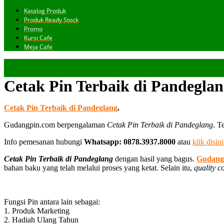
Katalog Produk
Produk Ready Stock
Promo
Kursi Cafe
Meja Cafe
Cetak Pin Terbaik di Pandegla
Cetak Pin Terbaik di Pandeglang
.
Gudangpin.com berpengalaman
Cetak Pin Terbaik di Pandeglang
. T
Info pemesanan hubungi
Whatsapp: 0878.3937.8000
atau
klik disini
Cetak Pin Terbaik di Pandeglang
dengan hasil yang bagus.
Gudang
bahan baku yang telah melalui proses yang ketat. Selain itu,
quality c
Fungsi Pin antara lain sebagai:
1. Produk Marketing
2. Hadiah Ulang Tahun