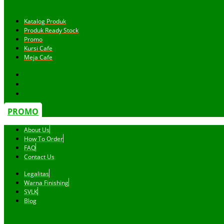
Katalog Produk
Produk Ready Stock
Promo
Kursi Cafe
Meja Cafe
PROMO
About Us
How To Order
FAQ
Contact Us
Legalitas
Warna Finishing
SVLK
Blog