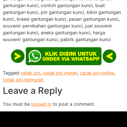
gantungan kunci, contoh gantungan kunci, buat
gantungan kunci, pin gantungan kunci, bikin gantungan
kunci, kreasi gantungan kunci, pesan gantungan kunci,
souvenir pernikahan gantungan kunci, jual souvenir
gantungan kunci, aneka gantungan kunci, harga
souvenir gantungan kunci, pabrik gantungan kunci
Tagged
cetak pin
,
cetak pin murah
,
cetak pin online
,
cetak pin termurah
Leave a Reply
You must be
logged in
to post a comment.