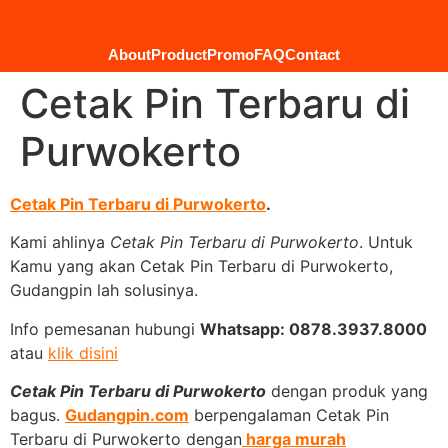
About
Product
Promo
FAQ
Contact
Cetak Pin Terbaru di
Purwokerto
Cetak Pin Terbaru di Purwokerto
.
Kami ahlinya
Cetak Pin Terbaru di Purwokerto
. Untuk
Kamu yang akan Cetak Pin Terbaru di Purwokerto,
Gudangpin lah solusinya.
Info pemesanan hubungi
Whatsapp: 0878.3937.8000
atau
klik disini
Cetak Pin Terbaru di Purwokerto
dengan produk yang
bagus.
Gudangpin.com
berpengalaman Cetak Pin
Terbaru di Purwokerto dengan
harga murah