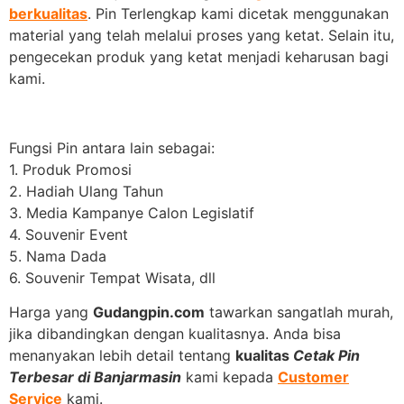
berkualitas
. Pin Terlengkap kami dicetak menggunakan
material yang telah melalui proses yang ketat. Selain itu,
pengecekan produk yang ketat menjadi keharusan bagi
kami.
Fungsi Pin antara lain sebagai:
1. Produk Promosi
2. Hadiah Ulang Tahun
3. Media Kampanye Calon Legislatif
4. Souvenir Event
5. Nama Dada
6. Souvenir Tempat Wisata, dll
Harga yang
Gudangpin.com
tawarkan sangatlah murah,
jika dibandingkan dengan kualitasnya. Anda bisa
menanyakan lebih detail tentang
kualitas
Cetak Pin
Terbesar di Banjarmasin
kami kepada
Customer
Service
kami.