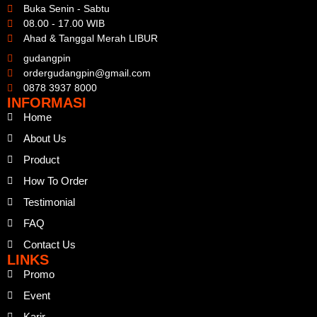
Buka Senin - Sabtu
08.00 - 17.00 WIB
Ahad & Tanggal Merah LIBUR
gudangpin
ordergudangpin@gmail.com
0878 3937 8000
INFORMASI
Home
About Us
Product
How To Order
Testimonial
FAQ
Contact Us
LINKS
Promo
Event
Karir