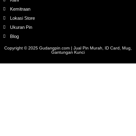
Kemitraan
Lokasi Store
Ukuran Pin
Blog
Copyright © 2025 Gudangpin.com | Jual Pin Murah, ID Card, Mug,
Gantungan Kunci