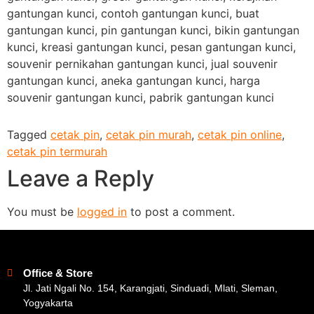
gantungan kunci, contoh gantungan kunci, buat
gantungan kunci, pin gantungan kunci, bikin gantungan
kunci, kreasi gantungan kunci, pesan gantungan kunci,
souvenir pernikahan gantungan kunci, jual souvenir
gantungan kunci, aneka gantungan kunci, harga
souvenir gantungan kunci, pabrik gantungan kunci
Tagged
cetak pin
,
cetak pin murah
,
cetak pin online
,
cetak pin termurah
Leave a Reply
You must be
logged in
to post a comment.
Office & Store
Jl. Jati Ngali No. 154, Karangjati, Sinduadi, Mlati, Sleman,
Yogyakarta