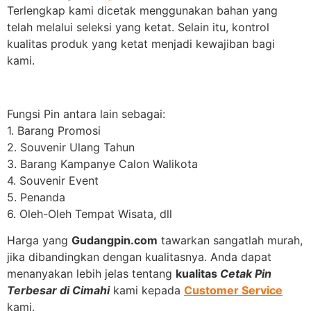
Terlengkap kami dicetak menggunakan bahan yang
telah melalui seleksi yang ketat. Selain itu, kontrol
kualitas produk yang ketat menjadi kewajiban bagi
kami.
Fungsi Pin antara lain sebagai:
1. Barang Promosi
2. Souvenir Ulang Tahun
3. Barang Kampanye Calon Walikota
4. Souvenir Event
5. Penanda
6. Oleh-Oleh Tempat Wisata, dll
Harga yang
Gudangpin.com
tawarkan sangatlah murah,
jika dibandingkan dengan kualitasnya. Anda dapat
menanyakan lebih jelas tentang
kualitas
Cetak Pin
Terbesar di Cimahi
kami kepada
Customer Service
kami.