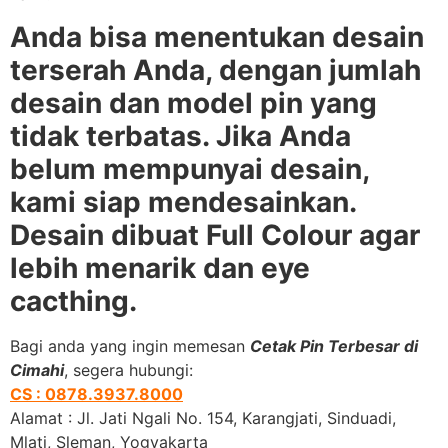
Anda bisa menentukan desain
terserah Anda, dengan jumlah
desain dan model pin yang
tidak terbatas. Jika Anda
belum mempunyai desain,
kami siap mendesainkan.
Desain dibuat Full Colour agar
lebih menarik dan eye
cacthing.
Bagi anda yang ingin memesan
Cetak Pin Terbesar di
Cimahi
, segera hubungi:
CS : 0878.3937.8000
Alamat : Jl. Jati Ngali No. 154, Karangjati, Sinduadi,
Mlati, Sleman, Yogyakarta