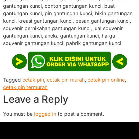
gantungan kunci, contoh gantungan kunci, buat
gantungan kunci, pin gantungan kunci, bikin gantungan
kunci, kreasi gantungan kunci, pesan gantungan kunci,
souvenir pernikahan gantungan kunci, jual souvenir
gantungan kunci, aneka gantungan kunci, harga
souvenir gantungan kunci, pabrik gantungan kunci
Tagged
cetak pin
,
cetak pin murah
,
cetak pin online
,
cetak pin termurah
Leave a Reply
You must be
logged in
to post a comment.