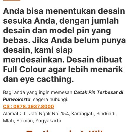
Anda bisa menentukan desain
sesuka Anda, dengan jumlah
desain dan model pin yang
bebas. Jika Anda belum punya
desain, kami siap
mendesainkan. Desain dibuat
Full Colour agar lebih menarik
dan eye cacthing.
Bagi anda yang ingin memesan
Cetak Pin Terbesar di
Purwokerto
, segera hubungi:
CS : 0878.3937.8000
Alamat : Jl. Jati Ngali No. 154, Karangjati, Sinduadi,
Mlati, Sleman, Yogyakarta