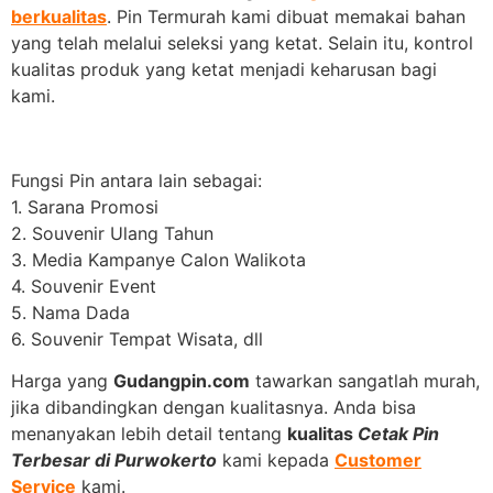
berkualitas
. Pin Termurah kami dibuat memakai bahan
yang telah melalui seleksi yang ketat. Selain itu, kontrol
kualitas produk yang ketat menjadi keharusan bagi
kami.
Fungsi Pin antara lain sebagai:
1. Sarana Promosi
2. Souvenir Ulang Tahun
3. Media Kampanye Calon Walikota
4. Souvenir Event
5. Nama Dada
6. Souvenir Tempat Wisata, dll
Harga yang
Gudangpin.com
tawarkan sangatlah murah,
jika dibandingkan dengan kualitasnya. Anda bisa
menanyakan lebih detail tentang
kualitas
Cetak Pin
Terbesar di Purwokerto
kami kepada
Customer
Service
kami.