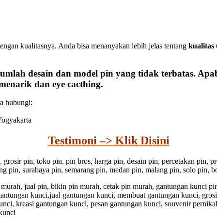
engan kualitasnya. Anda bisa menanyakan lebih jelas tentang
kualitas
mlah desain dan model pin yang tidak terbatas. Apab
menarik dan eye cacthing.
ra hubungi:
 Yogyakarta
Testimoni –> Klik Disini
n, grosir pin, toko pin, pin bros, harga pin, desain pin, percetakan pin,
dung pin, surabaya pin, semarang pin, medan pin, malang pin, solo pin, bo
pin murah, jual pin, bikin pin murah, cetak pin murah, gantungan kunci 
 gantungan kunci,jual gantungan kunci, membuat gantungan kunci, gros
unci, kreasi gantungan kunci, pesan gantungan kunci, souvenir pernika
kunci