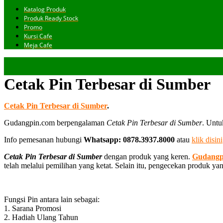
Katalog Produk
Produk Ready Stock
Promo
Kursi Cafe
Meja Cafe
Cetak Pin Terbesar di Sumber
Cetak Pin Terbesar di Sumber
.
Gudangpin.com berpengalaman
Cetak Pin Terbesar di Sumber
. Untu
Info pemesanan hubungi
Whatsapp: 0878.3937.8000
atau
klik disini
Cetak Pin Terbesar di Sumber
dengan produk yang keren.
Gudangp
telah melalui pemilihan yang ketat. Selain itu, pengecekan produk ya
Fungsi Pin antara lain sebagai:
1. Sarana Promosi
2. Hadiah Ulang Tahun