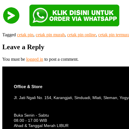
Tagged
cetak pin
,
cetak pin murah
,
cetak pin online
,
cetak pin termur
Leave a Reply
You must be
logged in
to post a comment.
Office & Store
Jl. Jati Ngali No. 154, Karangjati, Sinduadi, Mlati, Sleman, Yog
Buka Senin - Sabtu
08.00 - 17.00 WIB
Ahad & Tanggal Merah LIBUR