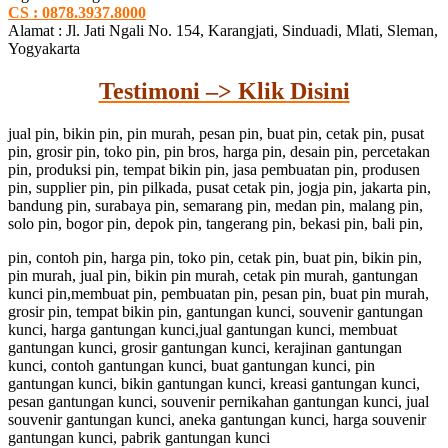
CS : 0878.3937.8000
Alamat : Jl. Jati Ngali No. 154, Karangjati, Sinduadi, Mlati, Sleman,
Yogyakarta
Testimoni –> Klik Disini
jual pin, bikin pin, pin murah, pesan pin, buat pin, cetak pin, pusat
pin, grosir pin, toko pin, pin bros, harga pin, desain pin, percetakan
pin, produksi pin, tempat bikin pin, jasa pembuatan pin, produsen
pin, supplier pin, pin pilkada, pusat cetak pin, jogja pin, jakarta pin,
bandung pin, surabaya pin, semarang pin, medan pin, malang pin,
solo pin, bogor pin, depok pin, tangerang pin, bekasi pin, bali pin,
pin, contoh pin, harga pin, toko pin, cetak pin, buat pin, bikin pin,
pin murah, jual pin, bikin pin murah, cetak pin murah, gantungan
kunci pin,membuat pin, pembuatan pin, pesan pin, buat pin murah,
grosir pin, tempat bikin pin, gantungan kunci, souvenir gantungan
kunci, harga gantungan kunci,jual gantungan kunci, membuat
gantungan kunci, grosir gantungan kunci, kerajinan gantungan
kunci, contoh gantungan kunci, buat gantungan kunci, pin
gantungan kunci, bikin gantungan kunci, kreasi gantungan kunci,
pesan gantungan kunci, souvenir pernikahan gantungan kunci, jual
souvenir gantungan kunci, aneka gantungan kunci, harga souvenir
gantungan kunci, pabrik gantungan kunci