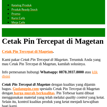
Katalog Produk
Produk Ready Stock
Promo
Kursi Cafe
Meja Cafe
Cetak Pin Tercepat di Magetan
Cetak Pin Tercepat di Magetan
.
Kami pakar
Cetak Pin Tercepat di Magetan
. Teruntuk Anda yang
mau Cetak Pin Tercepat di Magetan, kamilah solusinya.
Info pemesanan hubungi
Whatsapp: 0878.3937.8000
atau
klik
disini
Cetak Pin Tercepat di Magetan
dengan kualitas yang dijamin
bagus.
Gudangpin.com
spesialis Cetak Pin Tercepat di Magetan
dengan
harga murah berkualitas
. Pin Terbesar kami dibuat
menggunakan material yang telah melalui
quality control
yang ketat.
Selain itu, kontrol kualitas produk yang ketat menjadi kewajiban
bagi kami.