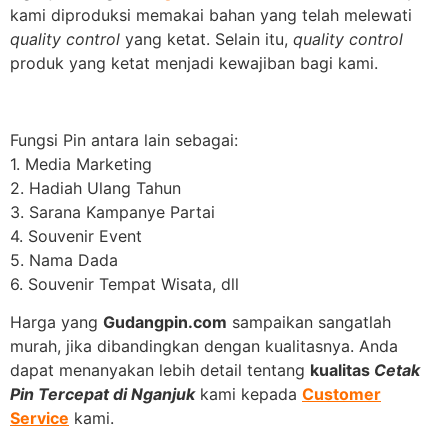
kami diproduksi memakai bahan yang telah melewati
quality control
yang ketat. Selain itu,
quality control
produk yang ketat menjadi kewajiban bagi kami.
Fungsi Pin antara lain sebagai:
1. Media Marketing
2. Hadiah Ulang Tahun
3. Sarana Kampanye Partai
4. Souvenir Event
5. Nama Dada
6. Souvenir Tempat Wisata, dll
Harga yang
Gudangpin.com
sampaikan sangatlah
murah, jika dibandingkan dengan kualitasnya. Anda
dapat menanyakan lebih detail tentang
kualitas
Cetak
Pin Tercepat di Nganjuk
kami kepada
Customer
Service
kami.