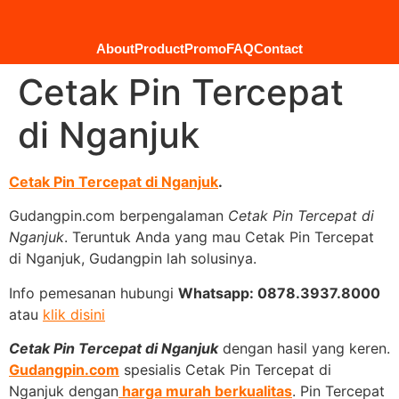
About
Product
Promo
FAQ
Contact
Cetak Pin Tercepat
di Nganjuk
Cetak Pin Tercepat di Nganjuk
.
Gudangpin.com berpengalaman
Cetak Pin Tercepat di
Nganjuk
. Teruntuk Anda yang mau Cetak Pin Tercepat
di Nganjuk, Gudangpin lah solusinya.
Info pemesanan hubungi
Whatsapp: 0878.3937.8000
atau
klik disini
Cetak Pin Tercepat di Nganjuk
dengan hasil yang keren.
Gudangpin.com
spesialis Cetak Pin Tercepat di
Nganjuk dengan
harga murah berkualitas
. Pin Tercepat