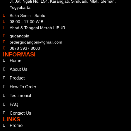
Jl. Jati Ngali No. 154, Karangjati, Sinduadi, Mlati, Sleman,
Yogyakarta
Buka Senin - Sabtu
08.00 - 17.00 WIB
Ahad & Tanggal Merah LIBUR
gudangpin
ordergudangpin@gmail.com
0878 3937 8000
INFORMASI
Home
About Us
Product
How To Order
Testimonial
FAQ
Contact Us
LINKS
Promo