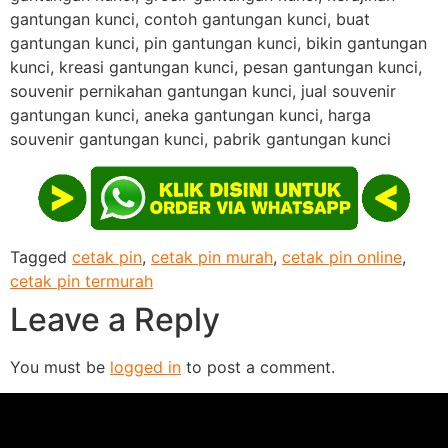
gantungan kunci, contoh gantungan kunci, buat
gantungan kunci, pin gantungan kunci, bikin gantungan
kunci, kreasi gantungan kunci, pesan gantungan kunci,
souvenir pernikahan gantungan kunci, jual souvenir
gantungan kunci, aneka gantungan kunci, harga
souvenir gantungan kunci, pabrik gantungan kunci
Tagged
cetak pin
,
cetak pin murah
,
cetak pin online
,
cetak pin termurah
Leave a Reply
You must be
logged in
to post a comment.