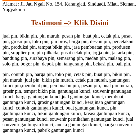
Alamat : Jl. Jati Ngali No. 154, Karangjati, Sinduadi, Mlati, Sleman,
Yogyakarta
Testimoni –> Klik Disini
jual pin, bikin pin, pin murah, pesan pin, buat pin, cetak pin, pusat
pin, grosir pin, toko pin, pin bros, harga pin, desain pin, percetakan
pin, produksi pin, tempat bikin pin, jasa pembuatan pin, produsen
pin, supplier pin, pin pilkada, pusat cetak pin, jogja pin, jakarta pin,
bandung pin, surabaya pin, semarang pin, medan pin, malang pin,
solo pin, bogor pin, depok pin, tangerang pin, bekasi pin, bali pin,
pin, contoh pin, harga pin, toko pin, cetak pin, buat pin, bikin pin,
pin murah, jual pin, bikin pin murah, cetak pin murah, gantungan
kunci pin,membuat pin, pembuatan pin, pesan pin, buat pin murah,
grosir pin, tempat bikin pin, gantungan kunci, souvenir gantungan
kunci, harga gantungan kunci,jual gantungan kunci, membuat
gantungan kunci, grosir gantungan kunci, kerajinan gantungan
kunci, contoh gantungan kunci, buat gantungan kunci, pin
gantungan kunci, bikin gantungan kunci, kreasi gantungan kunci,
pesan gantungan kunci, souvenir pernikahan gantungan kunci, jual
souvenir gantungan kunci, aneka gantungan kunci, harga souvenir
gantungan kunci, pabrik gantungan kunci