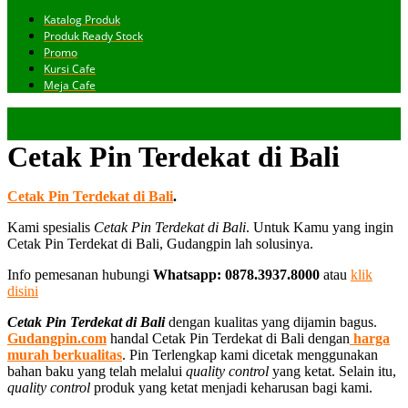
Katalog Produk
Produk Ready Stock
Promo
Kursi Cafe
Meja Cafe
Cetak Pin Terdekat di Bali
Cetak Pin Terdekat di Bali
.
Kami spesialis
Cetak Pin Terdekat di Bali
. Untuk Kamu yang ingin
Cetak Pin Terdekat di Bali, Gudangpin lah solusinya.
Info pemesanan hubungi
Whatsapp: 0878.3937.8000
atau
klik
disini
Cetak Pin Terdekat di Bali
dengan kualitas yang dijamin bagus.
Gudangpin.com
handal Cetak Pin Terdekat di Bali dengan
harga
murah berkualitas
. Pin Terlengkap kami dicetak menggunakan
bahan baku yang telah melalui
quality control
yang ketat. Selain itu,
quality control
produk yang ketat menjadi keharusan bagi kami.