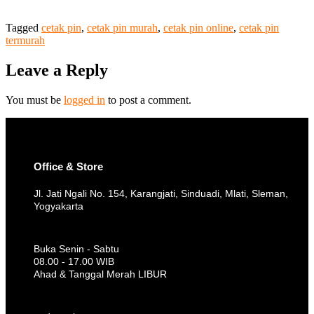
Tagged
cetak pin
,
cetak pin murah
,
cetak pin online
,
cetak pin
termurah
Leave a Reply
You must be
logged in
to post a comment.
Office & Store
Jl. Jati Ngali No. 154, Karangjati, Sinduadi, Mlati, Sleman,
Yogyakarta
Buka Senin - Sabtu
08.00 - 17.00 WIB
Ahad & Tanggal Merah LIBUR