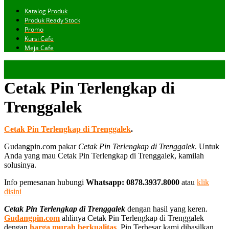
Katalog Produk
Produk Ready Stock
Promo
Kursi Cafe
Meja Cafe
Cetak Pin Terlengkap di
Trenggalek
Cetak Pin Terlengkap di Trenggalek
.
Gudangpin.com pakar
Cetak Pin Terlengkap di Trenggalek
. Untuk
Anda yang mau Cetak Pin Terlengkap di Trenggalek, kamilah
solusinya.
Info pemesanan hubungi
Whatsapp: 0878.3937.8000
atau
klik
disini
Cetak Pin Terlengkap di Trenggalek
dengan hasil yang keren.
Gudangpin.com
ahlinya Cetak Pin Terlengkap di Trenggalek
dengan
harga murah berkualitas
. Pin Terbesar kami dihasilkan