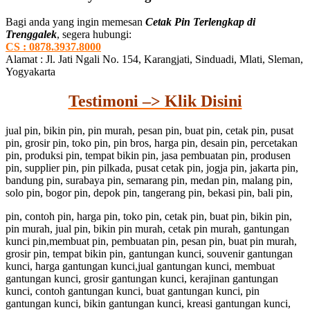
Bagi anda yang ingin memesan
Cetak Pin Terlengkap di
Trenggalek
, segera hubungi:
CS : 0878.3937.8000
Alamat : Jl. Jati Ngali No. 154, Karangjati, Sinduadi, Mlati, Sleman,
Yogyakarta
Testimoni –> Klik Disini
jual pin, bikin pin, pin murah, pesan pin, buat pin, cetak pin, pusat
pin, grosir pin, toko pin, pin bros, harga pin, desain pin, percetakan
pin, produksi pin, tempat bikin pin, jasa pembuatan pin, produsen
pin, supplier pin, pin pilkada, pusat cetak pin, jogja pin, jakarta pin,
bandung pin, surabaya pin, semarang pin, medan pin, malang pin,
solo pin, bogor pin, depok pin, tangerang pin, bekasi pin, bali pin,
pin, contoh pin, harga pin, toko pin, cetak pin, buat pin, bikin pin,
pin murah, jual pin, bikin pin murah, cetak pin murah, gantungan
kunci pin,membuat pin, pembuatan pin, pesan pin, buat pin murah,
grosir pin, tempat bikin pin, gantungan kunci, souvenir gantungan
kunci, harga gantungan kunci,jual gantungan kunci, membuat
gantungan kunci, grosir gantungan kunci, kerajinan gantungan
kunci, contoh gantungan kunci, buat gantungan kunci, pin
gantungan kunci, bikin gantungan kunci, kreasi gantungan kunci,