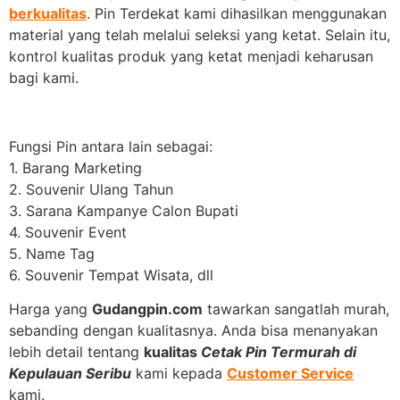
berkualitas
. Pin Terdekat kami dihasilkan menggunakan
material yang telah melalui seleksi yang ketat. Selain itu,
kontrol kualitas produk yang ketat menjadi keharusan
bagi kami.
Fungsi Pin antara lain sebagai:
1. Barang Marketing
2. Souvenir Ulang Tahun
3. Sarana Kampanye Calon Bupati
4. Souvenir Event
5. Name Tag
6. Souvenir Tempat Wisata, dll
Harga yang
Gudangpin.com
tawarkan sangatlah murah,
sebanding dengan kualitasnya. Anda bisa menanyakan
lebih detail tentang
kualitas
Cetak Pin Termurah di
Kepulauan Seribu
kami kepada
Customer Service
kami.