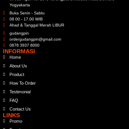
Yogyakarta
Buka Senin - Sabtu
08.00 - 17.00 WIB
Ahad & Tanggal Merah LIBUR
gudangpin
ordergudangpin@gmail.com
0878 3937 8000
INFORMASI
Home
About Us
Product
How To Order
Testimonial
FAQ
Contact Us
LINKS
Promo