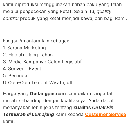
kami diproduksi menggunakan bahan baku yang telah
melalui pengecekan yang ketat. Selain itu,
quality
control
produk yang ketat menjadi kewajiban bagi kami.
Fungsi Pin antara lain sebagai:
1. Sarana Marketing
2. Hadiah Ulang Tahun
3. Media Kampanye Calon Legislatif
4. Souvenir Event
5. Penanda
6. Oleh-Oleh Tempat Wisata, dll
Harga yang
Gudangpin.com
sampaikan sangatlah
murah, sebanding dengan kualitasnya. Anda dapat
menanyakan lebih jelas tentang
kualitas
Cetak Pin
Termurah di Lumajang
kami kepada
Customer Service
kami.