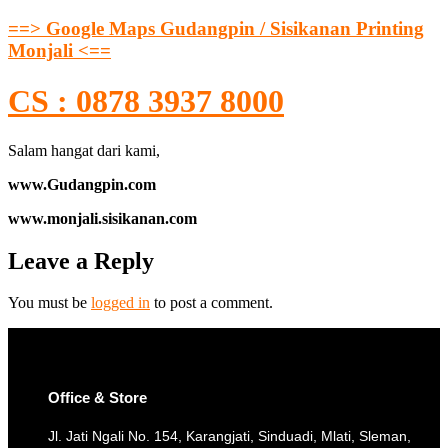
==> Google Maps Gudangpin / Sisikanan Printing
Monjali <==
CS : 0878 3937 8000
Salam hangat dari kami,
www.Gudangpin.com
www.monjali.sisikanan.com
Leave a Reply
You must be
logged in
to post a comment.
Office & Store
Jl. Jati Ngali No. 154, Karangjati, Sinduadi, Mlati, Sleman,