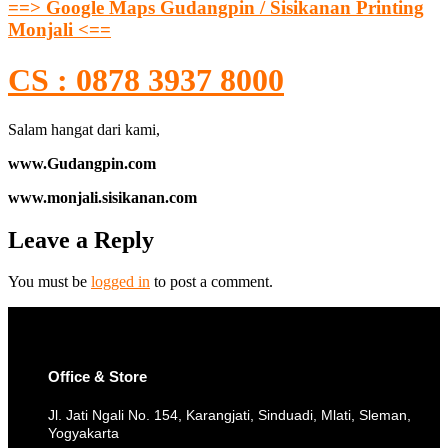
==> Google Maps Gudangpin / Sisikanan Printing
Monjali <==
CS : 0878 3937 8000
Salam hangat dari kami,
www.Gudangpin.com
www.monjali.sisikanan.com
Leave a Reply
You must be
logged in
to post a comment.
Office & Store
Jl. Jati Ngali No. 154, Karangjati, Sinduadi, Mlati, Sleman,
Yogyakarta