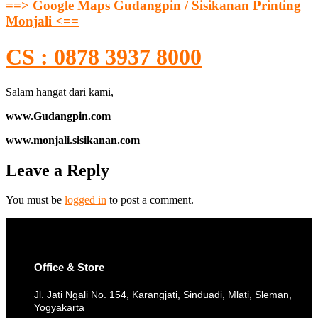
==> Google Maps Gudangpin / Sisikanan Printing
Monjali <==
CS : 0878 3937 8000
Salam hangat dari kami,
www.Gudangpin.com
www.monjali.sisikanan.com
Leave a Reply
You must be
logged in
to post a comment.
Office & Store
Jl. Jati Ngali No. 154, Karangjati, Sinduadi, Mlati, Sleman,
Yogyakarta