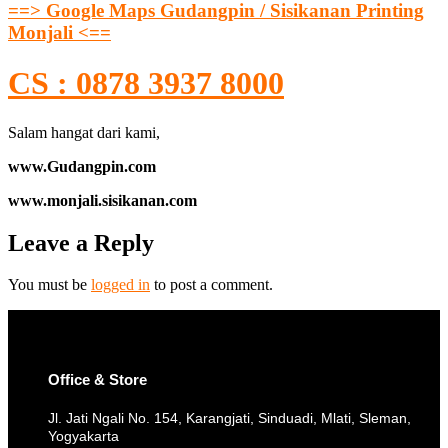
==> Google Maps Gudangpin / Sisikanan Printing
Monjali <==
CS : 0878 3937 8000
Salam hangat dari kami,
www.Gudangpin.com
www.monjali.sisikanan.com
Leave a Reply
You must be
logged in
to post a comment.
Office & Store
Jl. Jati Ngali No. 154, Karangjati, Sinduadi, Mlati, Sleman,
Yogyakarta