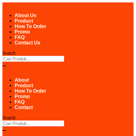
Skip
to
About Us
content
Product
How To Order
Promo
FAQ
Contact Us
Search
About
Product
How To Order
Promo
FAQ
Contact
Search