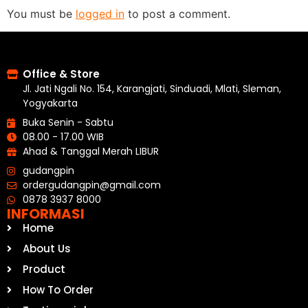
You must be
logged in
to post a comment.
Office & Store
Jl. Jati Ngali No. 154, Karangjati, Sinduadi, Mlati, Sleman,
Yogyakarta
Buka Senin - Sabtu
08.00 - 17.00 WIB
Ahad & Tanggal Merah LIBUR
gudangpin
ordergudangpin@gmail.com
0878 3937 8000
INFORMASI
Home
About Us
Product
How To Order