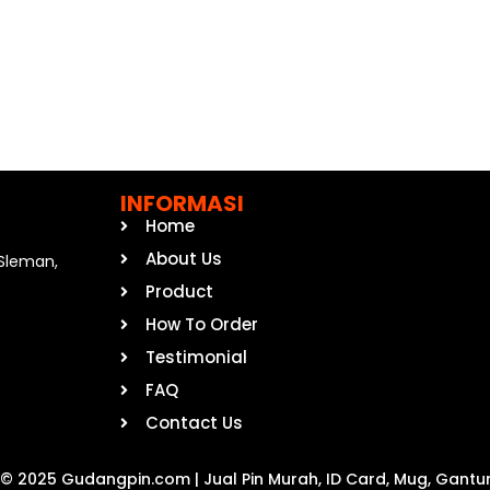
INFORMASI
Home
About Us
, Sleman,
Product
How To Order
Testimonial
FAQ
Contact Us
 © 2025 Gudangpin.com | Jual Pin Murah, ID Card, Mug, Gantu