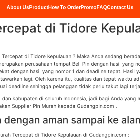
About Us
Product
How To Order
Promo
FAQ
Contact Us
ercepat di Tidore Kepul
 Tercepat di Tidore Kepulauan ? Maka Anda sedang berada
merupakan perusahaan tempat Beli Pin dengan hasil yang n
t dengan hasil yang nomor 1 dan deadline tepat. Hasil ya
itawarkan lagi. Oleh karena itu, kualitas dan tepat waktu 
ai deadline sehingga pelanggan tidak perlu takut lagi terj
a dan kabupaten di seluruh Indonesia, jadi bagi Anda yang 
akan Supplier Pin Murah kepada Gudangpin.com .
n dengan aman sampai ke ala
Murah Tercepat di Tidore Kepulauan di Gudangpin.com :