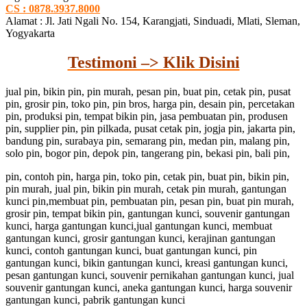
CS : 0878.3937.8000
Alamat : Jl. Jati Ngali No. 154, Karangjati, Sinduadi, Mlati, Sleman,
Yogyakarta
Testimoni –> Klik Disini
jual pin, bikin pin, pin murah, pesan pin, buat pin, cetak pin, pusat
pin, grosir pin, toko pin, pin bros, harga pin, desain pin, percetakan
pin, produksi pin, tempat bikin pin, jasa pembuatan pin, produsen
pin, supplier pin, pin pilkada, pusat cetak pin, jogja pin, jakarta pin,
bandung pin, surabaya pin, semarang pin, medan pin, malang pin,
solo pin, bogor pin, depok pin, tangerang pin, bekasi pin, bali pin,
pin, contoh pin, harga pin, toko pin, cetak pin, buat pin, bikin pin,
pin murah, jual pin, bikin pin murah, cetak pin murah, gantungan
kunci pin,membuat pin, pembuatan pin, pesan pin, buat pin murah,
grosir pin, tempat bikin pin, gantungan kunci, souvenir gantungan
kunci, harga gantungan kunci,jual gantungan kunci, membuat
gantungan kunci, grosir gantungan kunci, kerajinan gantungan
kunci, contoh gantungan kunci, buat gantungan kunci, pin
gantungan kunci, bikin gantungan kunci, kreasi gantungan kunci,
pesan gantungan kunci, souvenir pernikahan gantungan kunci, jual
souvenir gantungan kunci, aneka gantungan kunci, harga souvenir
gantungan kunci, pabrik gantungan kunci