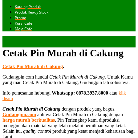
Katalog Produk
Produk Ready Stock
Promo
Kursi Cafe
Meja Cafe
Cetak Pin Murah di Cakung
Cetak Pin Murah di Cakung
.
Gudangpin.com handal
Cetak Pin Murah di Cakung
. Untuk Kamu
yang mau Cetak Pin Murah di Cakung, Gudangpin lah solusinya.
Info pemesanan hubungi
Whatsapp: 0878.3937.8000
atau
klik
disini
Cetak Pin Murah di Cakung
dengan produk yang bagus.
Gudangpin.com
ahlinya Cetak Pin Murah di Cakung dengan
harga murah berkualitas
. Pin Terlengkap kami diproduksi
menggunakan material yang telah melalui pemilihan yang ketat.
Selain itu,
quality control
produk yang ketat menjadi keharusan bagi
kami.