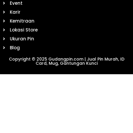
Event
Karir
Kemitraan
Lokasi Store
Ukuran Pin
Blog
Copyright © 2025 Gudangpin.com | Jual Pin Murah, ID
Card, Mug, Gantungan Kunci