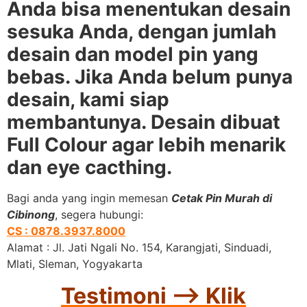
Anda bisa menentukan desain
sesuka Anda, dengan jumlah
desain dan model pin yang
bebas. Jika Anda belum punya
desain, kami siap
membantunya. Desain dibuat
Full Colour agar lebih menarik
dan eye cacthing.
Bagi anda yang ingin memesan
Cetak Pin Murah di
Cibinong
, segera hubungi:
CS : 0878.3937.8000
Alamat : Jl. Jati Ngali No. 154, Karangjati, Sinduadi,
Mlati, Sleman, Yogyakarta
Testimoni –> Klik