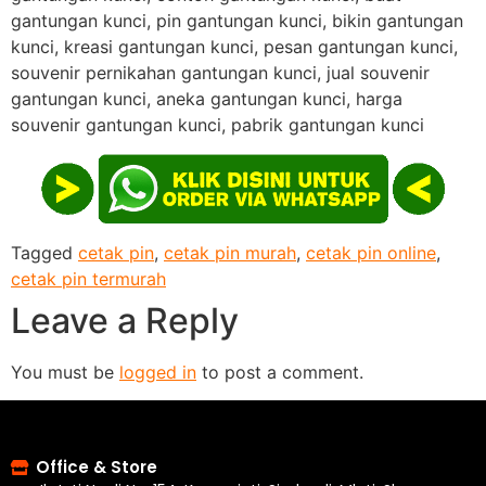
gantungan kunci, pin gantungan kunci, bikin gantungan
kunci, kreasi gantungan kunci, pesan gantungan kunci,
souvenir pernikahan gantungan kunci, jual souvenir
gantungan kunci, aneka gantungan kunci, harga
souvenir gantungan kunci, pabrik gantungan kunci
Tagged
cetak pin
,
cetak pin murah
,
cetak pin online
,
cetak pin termurah
Leave a Reply
You must be
logged in
to post a comment.
Office & Store