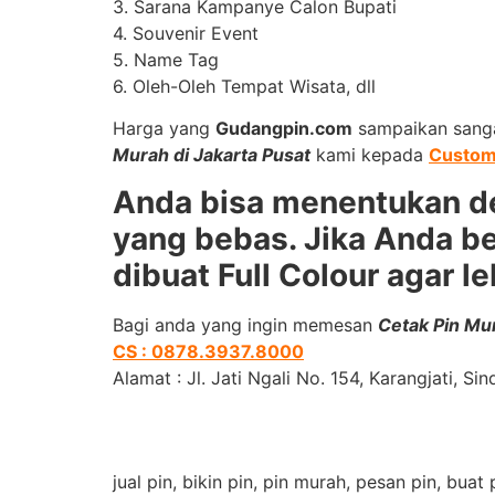
3. Sarana Kampanye Calon Bupati
4. Souvenir Event
5. Name Tag
6. Oleh-Oleh Tempat Wisata, dll
Harga yang
Gudangpin.com
sampaikan sanga
Murah di Jakarta Pusat
kami kepada
Custom
Anda bisa menentukan de
yang bebas. Jika Anda b
dibuat Full Colour agar l
Bagi anda yang ingin memesan
Cetak Pin Mur
CS : 0878.3937.8000
Alamat : Jl. Jati Ngali No. 154, Karangjati, S
jual pin, bikin pin, pin murah, pesan pin, buat 