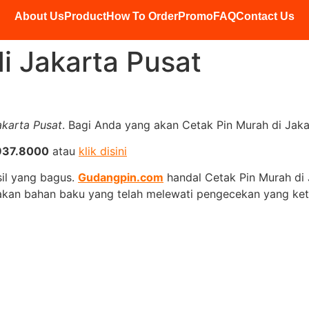
About Us
Product
How To Order
Promo
FAQ
Contact Us
i Jakarta Pusat
akarta Pusat
. Bagi Anda yang akan Cetak Pin Murah di Jaka
937.8000
atau
klik disini
il yang bagus.
Gudangpin.com
handal Cetak Pin Murah di
akan bahan baku yang telah melewati pengecekan yang keta