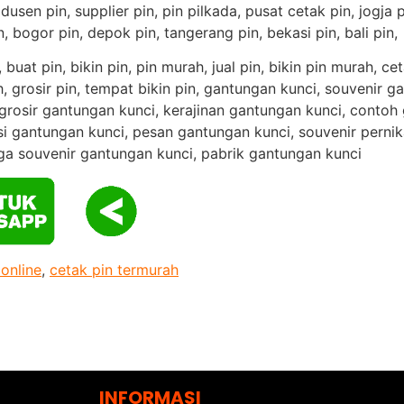
dusen pin, supplier pin, pin pilkada, pusat cetak pin, jogja 
 bogor pin, depok pin, tangerang pin, bekasi pin, bali pin,
n, buat pin, bikin pin, pin murah, jual pin, bikin pin murah
, grosir pin, tempat bikin pin, gantungan kunci, souvenir g
rosir gantungan kunci, kerajinan gantungan kunci, contoh 
si gantungan kunci, pesan gantungan kunci, souvenir pernik
ga souvenir gantungan kunci, pabrik gantungan kunci
 online
,
cetak pin termurah
INFORMASI