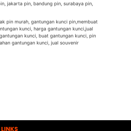
pin, jakarta pin, bandung pin, surabaya pin,
, cetak pin murah, gantungan kunci pin,membuat
antungan kunci, harga gantungan kunci,jual
gantungan kunci, buat gantungan kunci, pin
ahan gantungan kunci, jual souvenir
LINKS