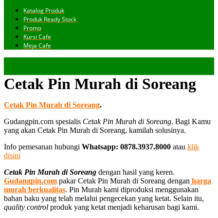
Katalog Produk
Produk Ready Stock
Promo
Kursi Cafe
Meja Cafe
Cetak Pin Murah di Soreang
Cetak Pin Murah di Soreang
.
Gudangpin.com spesialis
Cetak Pin Murah di Soreang
. Bagi Kamu
yang akan Cetak Pin Murah di Soreang, kamilah solusinya.
Info pemesanan hubungi
Whatsapp: 0878.3937.8000
atau
klik
disini
Cetak Pin Murah di Soreang
dengan hasil yang keren.
Gudangpin.com
pakar Cetak Pin Murah di Soreang dengan
harga
murah berkualitas
. Pin Murah kami diproduksi menggunakan
bahan baku yang telah melalui pengecekan yang ketat. Selain itu,
quality control
produk yang ketat menjadi keharusan bagi kami.