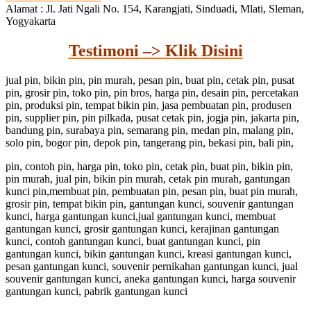
Alamat : Jl. Jati Ngali No. 154, Karangjati, Sinduadi, Mlati, Sleman,
Yogyakarta
Testimoni –> Klik Disini
jual pin, bikin pin, pin murah, pesan pin, buat pin, cetak pin, pusat
pin, grosir pin, toko pin, pin bros, harga pin, desain pin, percetakan
pin, produksi pin, tempat bikin pin, jasa pembuatan pin, produsen
pin, supplier pin, pin pilkada, pusat cetak pin, jogja pin, jakarta pin,
bandung pin, surabaya pin, semarang pin, medan pin, malang pin,
solo pin, bogor pin, depok pin, tangerang pin, bekasi pin, bali pin,
pin, contoh pin, harga pin, toko pin, cetak pin, buat pin, bikin pin,
pin murah, jual pin, bikin pin murah, cetak pin murah, gantungan
kunci pin,membuat pin, pembuatan pin, pesan pin, buat pin murah,
grosir pin, tempat bikin pin, gantungan kunci, souvenir gantungan
kunci, harga gantungan kunci,jual gantungan kunci, membuat
gantungan kunci, grosir gantungan kunci, kerajinan gantungan
kunci, contoh gantungan kunci, buat gantungan kunci, pin
gantungan kunci, bikin gantungan kunci, kreasi gantungan kunci,
pesan gantungan kunci, souvenir pernikahan gantungan kunci, jual
souvenir gantungan kunci, aneka gantungan kunci, harga souvenir
gantungan kunci, pabrik gantungan kunci