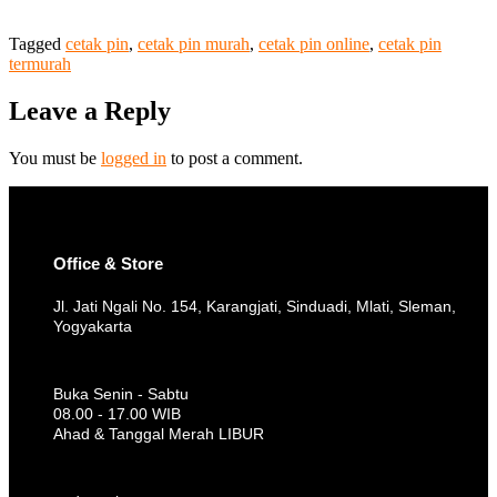
Tagged
cetak pin
,
cetak pin murah
,
cetak pin online
,
cetak pin
termurah
Leave a Reply
You must be
logged in
to post a comment.
Office & Store
Jl. Jati Ngali No. 154, Karangjati, Sinduadi, Mlati, Sleman,
Yogyakarta
Buka Senin - Sabtu
08.00 - 17.00 WIB
Ahad & Tanggal Merah LIBUR