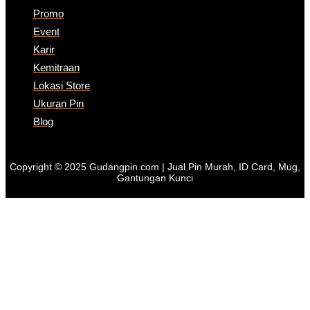
Promo
Event
Karir
Kemitraan
Lokasi Store
Ukuran Pin
Blog
Copyright © 2025 Gudangpin.com | Jual Pin Murah, ID Card, Mug,
Gantungan Kunci