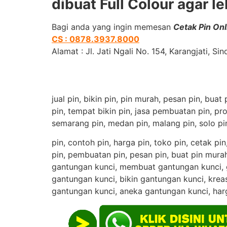
dibuat Full Colour agar l
Bagi anda yang ingin memesan
Cetak Pin On
CS : 0878.3937.8000
Alamat : Jl. Jati Ngali No. 154, Karangjati, S
jual pin, bikin pin, pin murah, pesan pin, buat 
pin, tempat bikin pin, jasa pembuatan pin, pro
semarang pin, medan pin, malang pin, solo pin,
pin, contoh pin, harga pin, toko pin, cetak pi
pin, pembuatan pin, pesan pin, buat pin murah
gantungan kunci, membuat gantungan kunci, g
gantungan kunci, bikin gantungan kunci, krea
gantungan kunci, aneka gantungan kunci, har