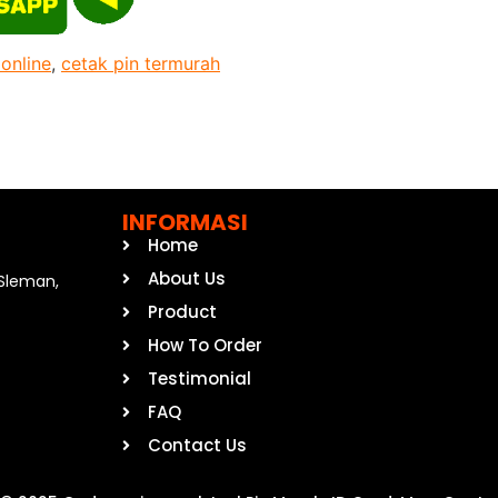
 online
,
cetak pin termurah
INFORMASI
Home
About Us
, Sleman,
Product
How To Order
Testimonial
FAQ
Contact Us