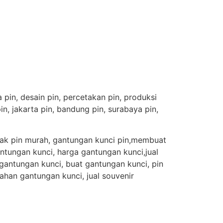
ga pin, desain pin, percetakan pin, produksi
pin, jakarta pin, bandung pin, surabaya pin,
, cetak pin murah, gantungan kunci pin,membuat
antungan kunci, harga gantungan kunci,jual
gantungan kunci, buat gantungan kunci, pin
ahan gantungan kunci, jual souvenir