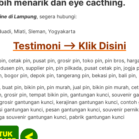
ebih menarik dan eye cacthing.
line di Lampung
, segera hubungi:
induadi, Mlati, Sleman, Yogyakarta
Testimoni –> Klik Disini
pin, cetak pin, pusat pin, grosir pin, toko pin, pin bros, har
dusen pin, supplier pin, pin pilkada, pusat cetak pin, jogja 
 bogor pin, depok pin, tangerang pin, bekasi pin, bali pin,
n, buat pin, bikin pin, pin murah, jual pin, bikin pin murah
, grosir pin, tempat bikin pin, gantungan kunci, souvenir g
rosir gantungan kunci, kerajinan gantungan kunci, contoh 
si gantungan kunci, pesan gantungan kunci, souvenir pernik
ga souvenir gantungan kunci, pabrik gantungan kunci