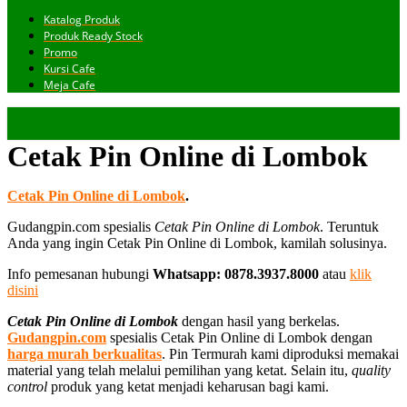
Katalog Produk
Produk Ready Stock
Promo
Kursi Cafe
Meja Cafe
Cetak Pin Online di Lombok
Cetak Pin Online di Lombok
.
Gudangpin.com spesialis
Cetak Pin Online di Lombok
. Teruntuk
Anda yang ingin Cetak Pin Online di Lombok, kamilah solusinya.
Info pemesanan hubungi
Whatsapp: 0878.3937.8000
atau
klik
disini
Cetak Pin Online di Lombok
dengan hasil yang berkelas.
Gudangpin.com
spesialis Cetak Pin Online di Lombok dengan
harga murah berkualitas
. Pin Termurah kami diproduksi memakai
material yang telah melalui pemilihan yang ketat. Selain itu,
quality
control
produk yang ketat menjadi keharusan bagi kami.