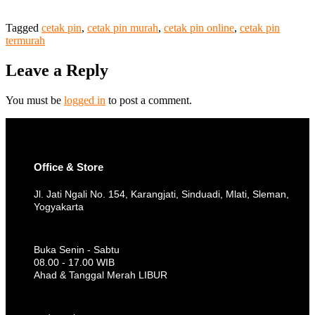
Tagged
cetak pin
,
cetak pin murah
,
cetak pin online
,
cetak pin
termurah
Leave a Reply
You must be
logged in
to post a comment.
Office & Store
Jl. Jati Ngali No. 154, Karangjati, Sinduadi, Mlati, Sleman,
Yogyakarta
Buka Senin - Sabtu
08.00 - 17.00 WIB
Ahad & Tanggal Merah LIBUR