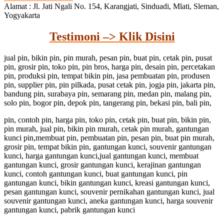
Alamat : Jl. Jati Ngali No. 154, Karangjati, Sinduadi, Mlati, Sleman,
Yogyakarta
Testimoni –> Klik Disini
jual pin, bikin pin, pin murah, pesan pin, buat pin, cetak pin, pusat
pin, grosir pin, toko pin, pin bros, harga pin, desain pin, percetakan
pin, produksi pin, tempat bikin pin, jasa pembuatan pin, produsen
pin, supplier pin, pin pilkada, pusat cetak pin, jogja pin, jakarta pin,
bandung pin, surabaya pin, semarang pin, medan pin, malang pin,
solo pin, bogor pin, depok pin, tangerang pin, bekasi pin, bali pin,
pin, contoh pin, harga pin, toko pin, cetak pin, buat pin, bikin pin,
pin murah, jual pin, bikin pin murah, cetak pin murah, gantungan
kunci pin,membuat pin, pembuatan pin, pesan pin, buat pin murah,
grosir pin, tempat bikin pin, gantungan kunci, souvenir gantungan
kunci, harga gantungan kunci,jual gantungan kunci, membuat
gantungan kunci, grosir gantungan kunci, kerajinan gantungan
kunci, contoh gantungan kunci, buat gantungan kunci, pin
gantungan kunci, bikin gantungan kunci, kreasi gantungan kunci,
pesan gantungan kunci, souvenir pernikahan gantungan kunci, jual
souvenir gantungan kunci, aneka gantungan kunci, harga souvenir
gantungan kunci, pabrik gantungan kunci