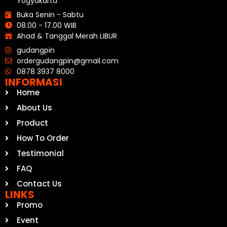
Yogyakarta
Buka Senin - Sabtu
08.00 - 17.00 WIB
Ahad & Tanggal Merah LIBUR
gudangpin
ordergudangpin@gmail.com
0878 3937 8000
INFORMASI
Home
About Us
Product
How To Order
Testimonial
FAQ
Contact Us
LINKS
Promo
Event