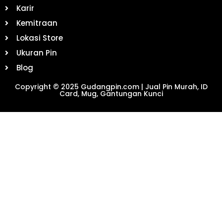
Karir
Kemitraan
Lokasi Store
Ukuran Pin
Blog
Copyright © 2025 Gudangpin.com | Jual Pin Murah, ID
Card, Mug, Gantungan Kunci