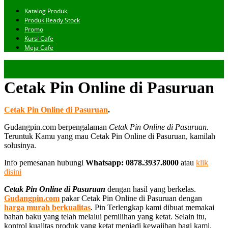
Katalog Produk
Produk Ready Stock
Promo
Kursi Cafe
Meja Cafe
Cetak Pin Online di Pasuruan
Cetak Pin Online di Pasuruan
.
Gudangpin.com berpengalaman
Cetak Pin Online di Pasuruan
.
Teruntuk Kamu yang mau Cetak Pin Online di Pasuruan, kamilah
solusinya.
Info pemesanan hubungi
Whatsapp: 0878.3937.8000
atau
klik
disini
Cetak Pin Online di Pasuruan
dengan hasil yang berkelas.
Gudangpin.com
pakar Cetak Pin Online di Pasuruan dengan
harga murah berkualitas
. Pin Terlengkap kami dibuat memakai
bahan baku yang telah melalui pemilihan yang ketat. Selain itu,
kontrol kualitas produk yang ketat menjadi kewajiban bagi kami.