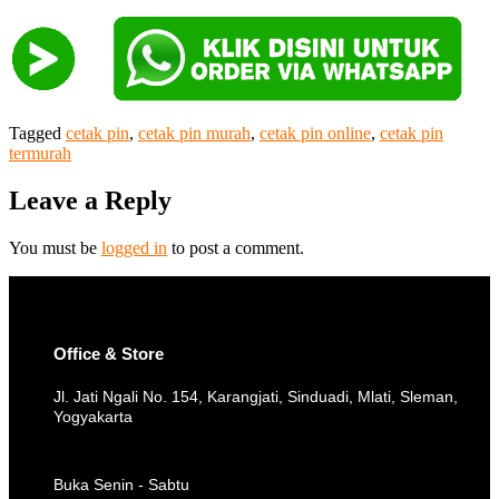
Tagged
cetak pin
,
cetak pin murah
,
cetak pin online
,
cetak pin
termurah
Leave a Reply
You must be
logged in
to post a comment.
Office & Store
Jl. Jati Ngali No. 154, Karangjati, Sinduadi, Mlati, Sleman,
Yogyakarta
Buka Senin - Sabtu