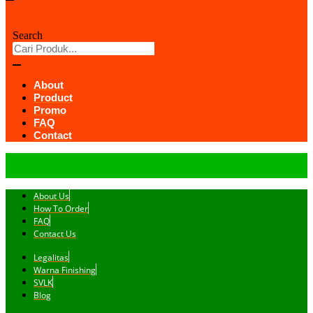
Search
About
Product
Promo
FAQ
Contact
About Us
How To Order
FAQ
Contact Us
Legalitas
Warna Finishing
SVLK
Blog