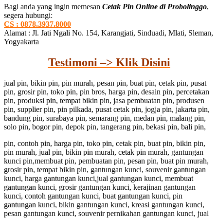
Bagi anda yang ingin memesan
Cetak Pin Online di Probolinggo
,
segera hubungi:
CS : 0878.3937.8000
Alamat : Jl. Jati Ngali No. 154, Karangjati, Sinduadi, Mlati, Sleman,
Yogyakarta
Testimoni –> Klik Disini
jual pin, bikin pin, pin murah, pesan pin, buat pin, cetak pin, pusat
pin, grosir pin, toko pin, pin bros, harga pin, desain pin, percetakan
pin, produksi pin, tempat bikin pin, jasa pembuatan pin, produsen
pin, supplier pin, pin pilkada, pusat cetak pin, jogja pin, jakarta pin,
bandung pin, surabaya pin, semarang pin, medan pin, malang pin,
solo pin, bogor pin, depok pin, tangerang pin, bekasi pin, bali pin,
pin, contoh pin, harga pin, toko pin, cetak pin, buat pin, bikin pin,
pin murah, jual pin, bikin pin murah, cetak pin murah, gantungan
kunci pin,membuat pin, pembuatan pin, pesan pin, buat pin murah,
grosir pin, tempat bikin pin, gantungan kunci, souvenir gantungan
kunci, harga gantungan kunci,jual gantungan kunci, membuat
gantungan kunci, grosir gantungan kunci, kerajinan gantungan
kunci, contoh gantungan kunci, buat gantungan kunci, pin
gantungan kunci, bikin gantungan kunci, kreasi gantungan kunci,
pesan gantungan kunci, souvenir pernikahan gantungan kunci, jual