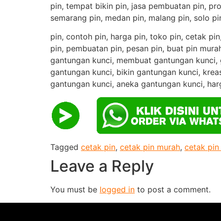
pin, tempat bikin pin, jasa pembuatan pin, pro
semarang pin, medan pin, malang pin, solo pin,
pin, contoh pin, harga pin, toko pin, cetak pi
pin, pembuatan pin, pesan pin, buat pin murah
gantungan kunci, membuat gantungan kunci, g
gantungan kunci, bikin gantungan kunci, krea
gantungan kunci, aneka gantungan kunci, har
Tagged
cetak pin
,
cetak pin murah
,
cetak pin
Leave a Reply
You must be
logged in
to post a comment.