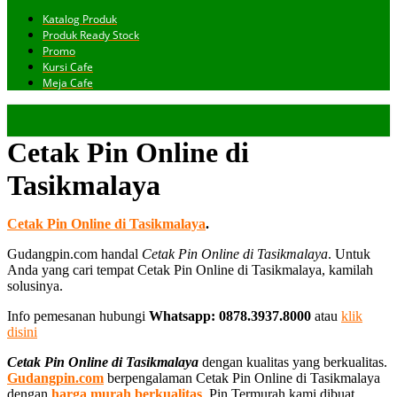
Katalog Produk
Produk Ready Stock
Promo
Kursi Cafe
Meja Cafe
Cetak Pin Online di
Tasikmalaya
Cetak Pin Online di Tasikmalaya
.
Gudangpin.com handal
Cetak Pin Online di Tasikmalaya
. Untuk
Anda yang cari tempat Cetak Pin Online di Tasikmalaya, kamilah
solusinya.
Info pemesanan hubungi
Whatsapp: 0878.3937.8000
atau
klik
disini
Cetak Pin Online di Tasikmalaya
dengan kualitas yang berkualitas.
Gudangpin.com
berpengalaman Cetak Pin Online di Tasikmalaya
dengan
harga murah berkualitas
. Pin Termurah kami dibuat