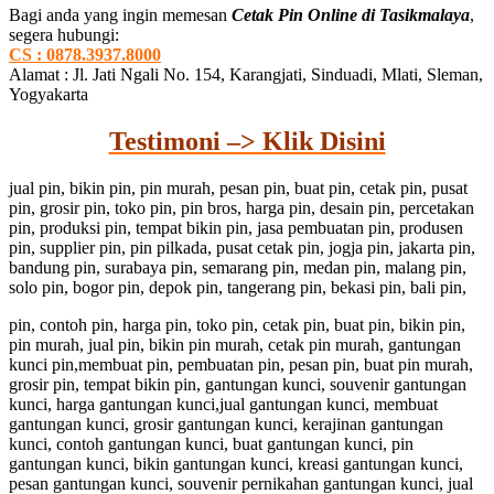
Bagi anda yang ingin memesan
Cetak Pin Online di Tasikmalaya
,
segera hubungi:
CS : 0878.3937.8000
Alamat : Jl. Jati Ngali No. 154, Karangjati, Sinduadi, Mlati, Sleman,
Yogyakarta
Testimoni –> Klik Disini
jual pin, bikin pin, pin murah, pesan pin, buat pin, cetak pin, pusat
pin, grosir pin, toko pin, pin bros, harga pin, desain pin, percetakan
pin, produksi pin, tempat bikin pin, jasa pembuatan pin, produsen
pin, supplier pin, pin pilkada, pusat cetak pin, jogja pin, jakarta pin,
bandung pin, surabaya pin, semarang pin, medan pin, malang pin,
solo pin, bogor pin, depok pin, tangerang pin, bekasi pin, bali pin,
pin, contoh pin, harga pin, toko pin, cetak pin, buat pin, bikin pin,
pin murah, jual pin, bikin pin murah, cetak pin murah, gantungan
kunci pin,membuat pin, pembuatan pin, pesan pin, buat pin murah,
grosir pin, tempat bikin pin, gantungan kunci, souvenir gantungan
kunci, harga gantungan kunci,jual gantungan kunci, membuat
gantungan kunci, grosir gantungan kunci, kerajinan gantungan
kunci, contoh gantungan kunci, buat gantungan kunci, pin
gantungan kunci, bikin gantungan kunci, kreasi gantungan kunci,
pesan gantungan kunci, souvenir pernikahan gantungan kunci, jual