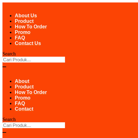
Skip
to
About Us
content
Product
How To Order
Promo
FAQ
Contact Us
Search
About
Product
How To Order
Promo
FAQ
Contact
Search