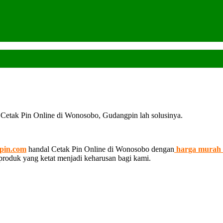
 Cetak Pin Online di Wonosobo, Gudangpin lah solusinya.
pin.com
handal Cetak Pin Online di Wonosobo dengan
harga murah 
s produk yang ketat menjadi keharusan bagi kami.