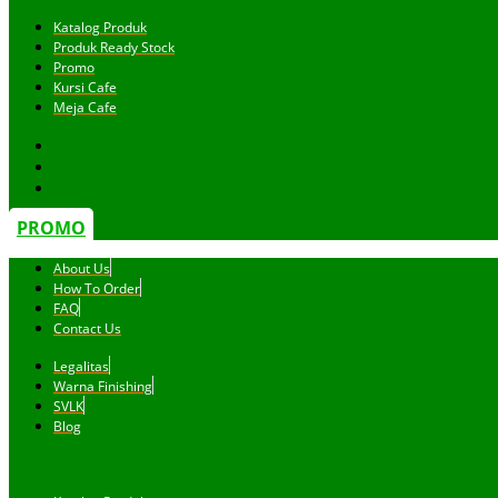
Katalog Produk
Produk Ready Stock
Promo
Kursi Cafe
Meja Cafe
PROMO
About Us
How To Order
FAQ
Contact Us
Legalitas
Warna Finishing
SVLK
Blog