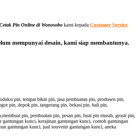
Cetak Pin Online di Wonosobo
kami kepada
Customer Service
belum mempunyai desain, kami siap membantunya.
 produksi pin, tempat bikin pin, jasa pembuatan pin, produsen pin,
gor pin, depok pin, tangerang pin, bekasi pin, bali pin,
pin,membuat pin, pembuatan pin, pesan pin, buat pin murah, grosir pin,
ir gantungan kunci, kerajinan gantungan kunci, contoh gantungan
han gantungan kunci, jual souvenir gantungan kunci, aneka