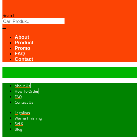
Search
About
Product
Promo
FAQ
Contact
About Us
How To Order
FAQ
Contact Us
Legalitas
Warna Finishing
SVLK
Blog