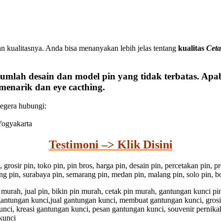
n kualitasnya. Anda bisa menanyakan lebih jelas tentang
kualitas
Ceta
mlah desain dan model pin yang tidak terbatas. Apab
menarik dan eye cacthing.
segera hubungi:
 Yogyakarta
Testimoni –> Klik Disini
n, grosir pin, toko pin, pin bros, harga pin, desain pin, percetakan pin,
dung pin, surabaya pin, semarang pin, medan pin, malang pin, solo pin, bo
pin murah, jual pin, bikin pin murah, cetak pin murah, gantungan kunci 
 gantungan kunci,jual gantungan kunci, membuat gantungan kunci, gros
unci, kreasi gantungan kunci, pesan gantungan kunci, souvenir pernika
kunci