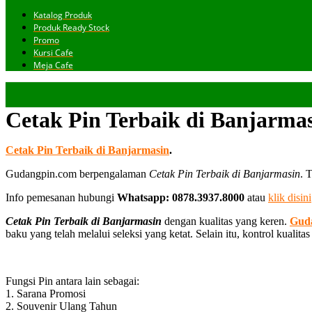
Katalog Produk
Produk Ready Stock
Promo
Kursi Cafe
Meja Cafe
Cetak Pin Terbaik di Banjarma
Cetak Pin Terbaik di Banjarmasin
.
Gudangpin.com berpengalaman
Cetak Pin Terbaik di Banjarmasin
. 
Info pemesanan hubungi
Whatsapp: 0878.3937.8000
atau
klik disini
Cetak Pin Terbaik di Banjarmasin
dengan kualitas yang keren.
Gud
baku yang telah melalui seleksi yang ketat. Selain itu, kontrol kualit
Fungsi Pin antara lain sebagai:
1. Sarana Promosi
2. Souvenir Ulang Tahun