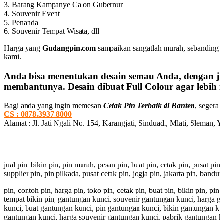
3. Barang Kampanye Calon Gubernur
4. Souvenir Event
5. Penanda
6. Souvenir Tempat Wisata, dll
Harga yang
Gudangpin.com
sampaikan sangatlah murah, sebanding 
kami.
Anda bisa menentukan desain semau Anda, dengan ju
membantunya. Desain dibuat Full Colour agar lebih 
Bagi anda yang ingin memesan
Cetak Pin Terbaik di Banten
, segera
CS : 0878.3937.8000
Alamat : Jl. Jati Ngali No. 154, Karangjati, Sinduadi, Mlati, Sleman,
jual pin, bikin pin, pin murah, pesan pin, buat pin, cetak pin, pusat pi
supplier pin, pin pilkada, pusat cetak pin, jogja pin, jakarta pin, ban
pin, contoh pin, harga pin, toko pin, cetak pin, buat pin, bikin pin, 
tempat bikin pin, gantungan kunci, souvenir gantungan kunci, harga
kunci, buat gantungan kunci, pin gantungan kunci, bikin gantungan k
gantungan kunci, harga souvenir gantungan kunci, pabrik gantungan 