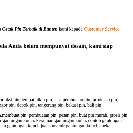
s
Cetak Pin Terbaik di Banten
kami kepada
Customer Service
bila Anda belum mempunyai desain, kami siap
 produksi pin, tempat bikin pin, jasa pembuatan pin, produsen pin,
gor pin, depok pin, tangerang pin, bekasi pin, bali pin,
pin,membuat pin, pembuatan pin, pesan pin, buat pin murah, grosir pin,
ir gantungan kunci, kerajinan gantungan kunci, contoh gantungan
han gantungan kunci, jual souvenir gantungan kunci, aneka