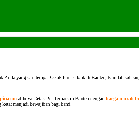
uk Anda yang cari tempat Cetak Pin Terbaik di Banten, kamilah solusin
pin.com
ahlinya Cetak Pin Terbaik di Banten dengan
harga murah be
 ketat menjadi kewajiban bagi kami.