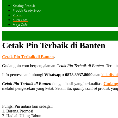
Katalog Produk
Produk Ready Stock
Promo
Kursi Cafe
Meja Cafe
Cetak Pin Terbaik di Banten
Cetak Pin Terbaik di Banten
.
Gudangpin.com berpengalaman
Cetak Pin Terbaik di Banten
. Terunt
Info pemesanan hubungi
Whatsapp: 0878.3937.8000
atau
klik disini
Cetak Pin Terbaik di Banten
dengan hasil yang berkualitas.
Gudang
melalui pengecekan yang ketat. Selain itu,
quality control
produk yang
Fungsi Pin antara lain sebagai:
1. Barang Promosi
2. Hadiah Ulang Tahun