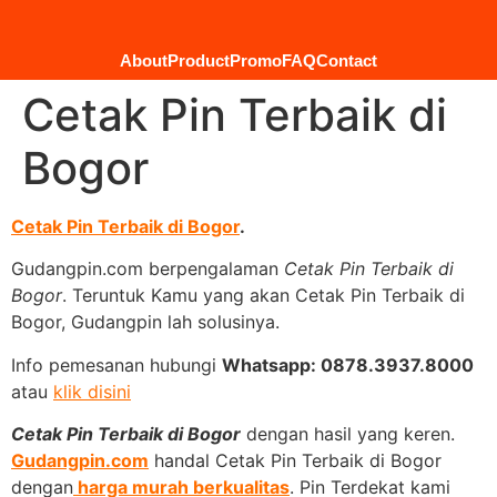
About
Product
Promo
FAQ
Contact
Cetak Pin Terbaik di
Bogor
Cetak Pin Terbaik di Bogor
.
Gudangpin.com berpengalaman
Cetak Pin Terbaik di
Bogor
. Teruntuk Kamu yang akan Cetak Pin Terbaik di
Bogor, Gudangpin lah solusinya.
Info pemesanan hubungi
Whatsapp: 0878.3937.8000
atau
klik disini
Cetak Pin Terbaik di Bogor
dengan hasil yang keren.
Gudangpin.com
handal Cetak Pin Terbaik di Bogor
dengan
harga murah berkualitas
. Pin Terdekat kami