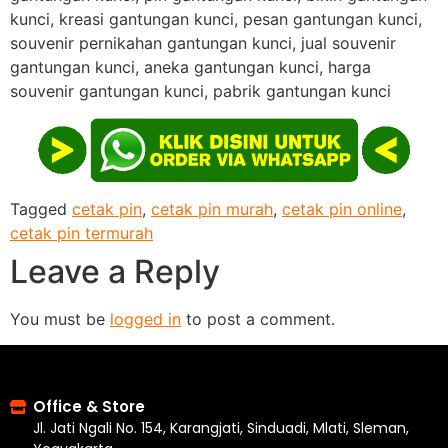
kunci, kreasi gantungan kunci, pesan gantungan kunci,
souvenir pernikahan gantungan kunci, jual souvenir
gantungan kunci, aneka gantungan kunci, harga
souvenir gantungan kunci, pabrik gantungan kunci
Tagged
cetak pin
,
cetak pin murah
,
cetak pin online
,
cetak pin termurah
Leave a Reply
You must be
logged in
to post a comment.
Office & Store
Jl. Jati Ngali No. 154, Karangjati, Sinduadi, Mlati, Sleman,