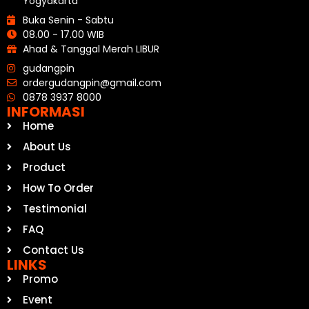
Yogyakarta
Buka Senin - Sabtu
08.00 - 17.00 WIB
Ahad & Tanggal Merah LIBUR
gudangpin
ordergudangpin@gmail.com
0878 3937 8000
INFORMASI
Home
About Us
Product
How To Order
Testimonial
FAQ
Contact Us
LINKS
Promo
Event