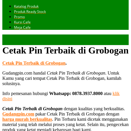
Katalog Produk
Produk Ready Stock
Promo
Kursi Cafe
Meja Cafe
Cetak Pin Terbaik di Grobogan
Cetak Pin Terbaik di Grobogan
.
Gudangpin.com handal
Cetak Pin Terbaik di Grobogan
. Untuk
Kamu yang cari tempat Cetak Pin Terbaik di Grobogan, kamilah
solusinya.
Info pemesanan hubungi
Whatsapp: 0878.3937.8000
atau
klik
disini
Cetak Pin Terbaik di Grobogan
dengan kualitas yang berkualitas.
Gudangpin.com
pakar Cetak Pin Terbaik di Grobogan dengan
harga murah berkualitas
. Pin Terbaru kami dicetak menggunakan
material yang telah melalui proses yang ketat. Selain itu, pengecekan
produk yang ketat menjadi keharusan bagi kami.