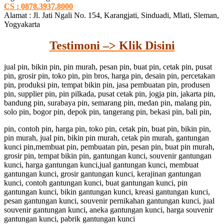
CS : 0878.3937.8000
Alamat : Jl. Jati Ngali No. 154, Karangjati, Sinduadi, Mlati, Sleman,
Yogyakarta
Testimoni –> Klik Disini
jual pin, bikin pin, pin murah, pesan pin, buat pin, cetak pin, pusat
pin, grosir pin, toko pin, pin bros, harga pin, desain pin, percetakan
pin, produksi pin, tempat bikin pin, jasa pembuatan pin, produsen
pin, supplier pin, pin pilkada, pusat cetak pin, jogja pin, jakarta pin,
bandung pin, surabaya pin, semarang pin, medan pin, malang pin,
solo pin, bogor pin, depok pin, tangerang pin, bekasi pin, bali pin,
pin, contoh pin, harga pin, toko pin, cetak pin, buat pin, bikin pin,
pin murah, jual pin, bikin pin murah, cetak pin murah, gantungan
kunci pin,membuat pin, pembuatan pin, pesan pin, buat pin murah,
grosir pin, tempat bikin pin, gantungan kunci, souvenir gantungan
kunci, harga gantungan kunci,jual gantungan kunci, membuat
gantungan kunci, grosir gantungan kunci, kerajinan gantungan
kunci, contoh gantungan kunci, buat gantungan kunci, pin
gantungan kunci, bikin gantungan kunci, kreasi gantungan kunci,
pesan gantungan kunci, souvenir pernikahan gantungan kunci, jual
souvenir gantungan kunci, aneka gantungan kunci, harga souvenir
gantungan kunci, pabrik gantungan kunci