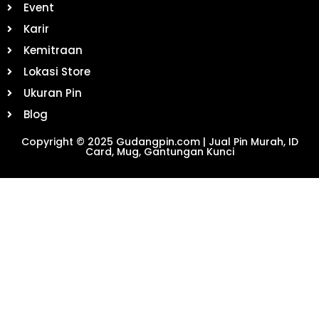
Event
Karir
Kemitraan
Lokasi Store
Ukuran Pin
Blog
Copyright © 2025 Gudangpin.com | Jual Pin Murah, ID
Card, Mug, Gantungan Kunci