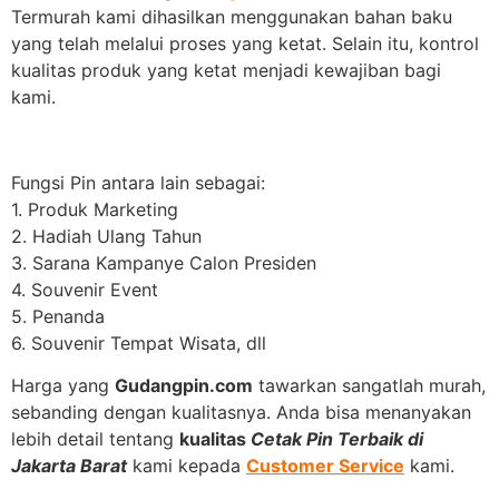
Termurah kami dihasilkan menggunakan bahan baku
yang telah melalui proses yang ketat. Selain itu, kontrol
kualitas produk yang ketat menjadi kewajiban bagi
kami.
Fungsi Pin antara lain sebagai:
1. Produk Marketing
2. Hadiah Ulang Tahun
3. Sarana Kampanye Calon Presiden
4. Souvenir Event
5. Penanda
6. Souvenir Tempat Wisata, dll
Harga yang
Gudangpin.com
tawarkan sangatlah murah,
sebanding dengan kualitasnya. Anda bisa menanyakan
lebih detail tentang
kualitas
Cetak Pin Terbaik di
Jakarta Barat
kami kepada
Customer Service
kami.