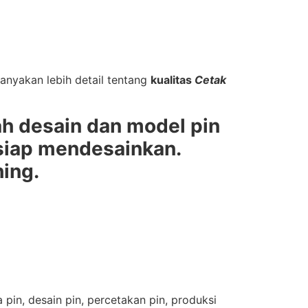
nyakan lebih detail tentang
kualitas
Cetak
h desain dan model pin
 siap mendesainkan.
hing.
ga pin, desain pin, percetakan pin, produksi