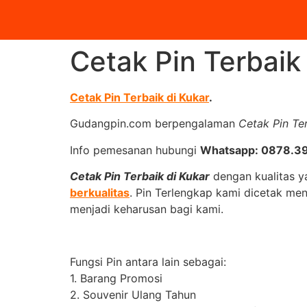
Cetak Pin Terbaik
Cetak Pin Terbaik di Kukar
.
Gudangpin.com berpengalaman
Cetak Pin Ter
Info pemesanan hubungi
Whatsapp: 0878.3
Cetak Pin Terbaik di Kukar
dengan kualitas y
berkualitas
. Pin Terlengkap kami dicetak men
menjadi keharusan bagi kami.
Fungsi Pin antara lain sebagai:
1. Barang Promosi
2. Souvenir Ulang Tahun