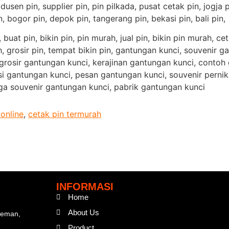
dusen pin, supplier pin, pin pilkada, pusat cetak pin, jogja 
 bogor pin, depok pin, tangerang pin, bekasi pin, bali pin,
n, buat pin, bikin pin, pin murah, jual pin, bikin pin murah
, grosir pin, tempat bikin pin, gantungan kunci, souvenir g
rosir gantungan kunci, kerajinan gantungan kunci, contoh 
si gantungan kunci, pesan gantungan kunci, souvenir pernik
ga souvenir gantungan kunci, pabrik gantungan kunci
 online
,
cetak pin termurah
INFORMASI
Home
About Us
Sleman,
Product