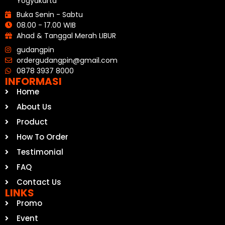
Yogyakarta
Buka Senin - Sabtu
08.00 - 17.00 WIB
Ahad & Tanggal Merah LIBUR
gudangpin
ordergudangpin@gmail.com
0878 3937 8000
INFORMASI
Home
About Us
Product
How To Order
Testimonial
FAQ
Contact Us
LINKS
Promo
Event