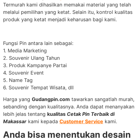
Termurah kami dihasilkan memakai material yang telah
melalui pemilihan yang ketat. Selain itu, kontrol kualitas
produk yang ketat menjadi keharusan bagi kami.
Fungsi Pin antara lain sebagai:
1. Media Marketing
2. Souvenir Ulang Tahun
3. Produk Kampanye Partai
4. Souvenir Event
5. Name Tag
6. Souvenir Tempat Wisata, dll
Harga yang
Gudangpin.com
tawarkan sangatlah murah,
sebanding dengan kualitasnya. Anda dapat menanyakan
lebih jelas tentang
kualitas
Cetak Pin Terbaik di
Makassar
kami kepada
Customer Service
kami.
Anda bisa menentukan desain