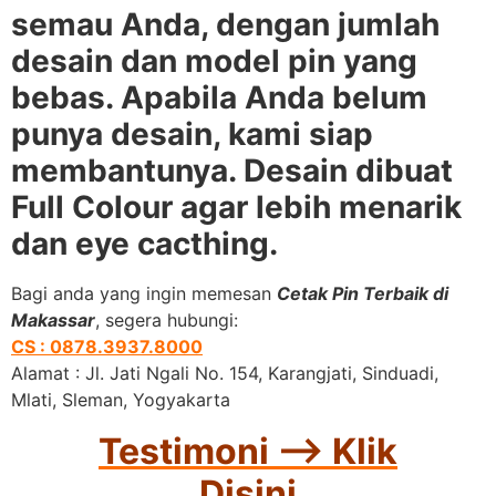
semau Anda, dengan jumlah
desain dan model pin yang
bebas. Apabila Anda belum
punya desain, kami siap
membantunya. Desain dibuat
Full Colour agar lebih menarik
dan eye cacthing.
Bagi anda yang ingin memesan
Cetak Pin Terbaik di
Makassar
, segera hubungi:
CS : 0878.3937.8000
Alamat : Jl. Jati Ngali No. 154, Karangjati, Sinduadi,
Mlati, Sleman, Yogyakarta
Testimoni –> Klik
Disini